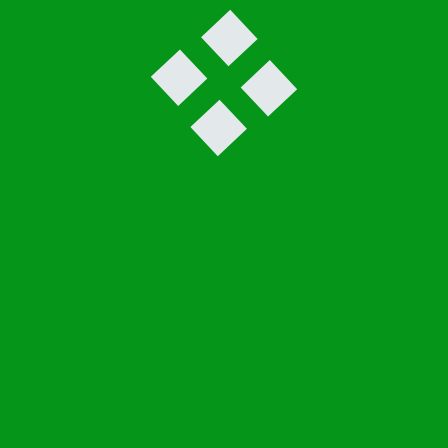
Nivalan ekouteria
Nivalan ekouteria sijaitsee Malisjoen rannalla Hotelli
Puustellin vieressä olevassa pajukossa. Nivalan
kuulumia hallitsevat isot valtatiet, Kalajoelta Iisalmeen
johtava valtatie 27 ja Kokkolasta Kajaaniin johtava
valtatie 28. Liikenteen humina on Nivalassa läsnä
kaikkialla,
myös ekouteriassa.
63° 55.830 P 024° 57.428 I